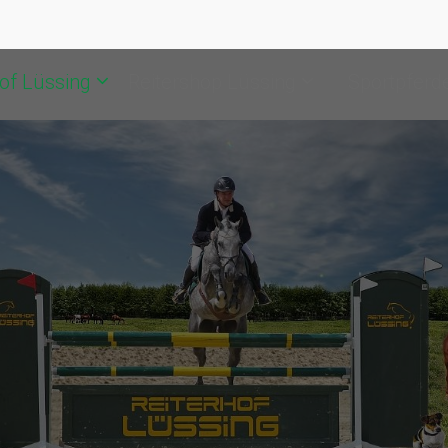
of Lüssing
Reitershop Lüssing
Sportpferd