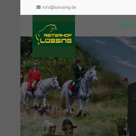
info@luessing.de
Reiterh