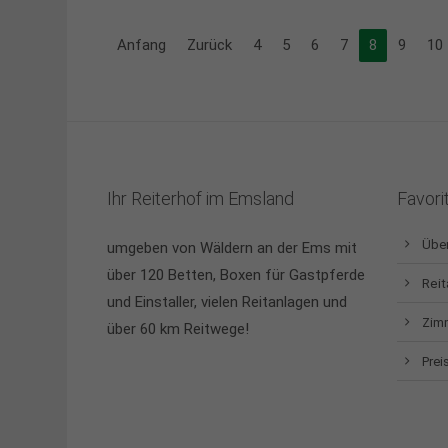
Anfang
Zurück
4
5
6
7
8
9
10
Ihr Reiterhof im Emsland
Favori
Über
umgeben von Wäldern an der Ems mit
über 120 Betten, Boxen für Gastpferde
Reit
und Einstaller, vielen Reitanlagen und
Zim
über 60 km Reitwege!
Preis