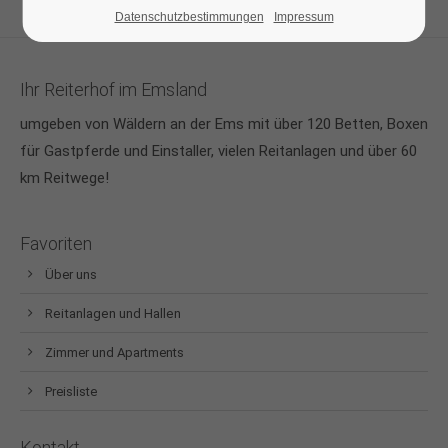
Datenschutzbestimmungen
Impressum
Ihr Reiterhof im Emsland
umgeben von Wäldern an der Ems mit über 120 Betten, Boxen
für Gastpferde und Einstaller, vielen Reitanlagen und über 60
km Reitwege!
Favoriten
Über uns
Reitanlagen und Hallen
Zimmer und Apartments
Preisliste
Kontakt