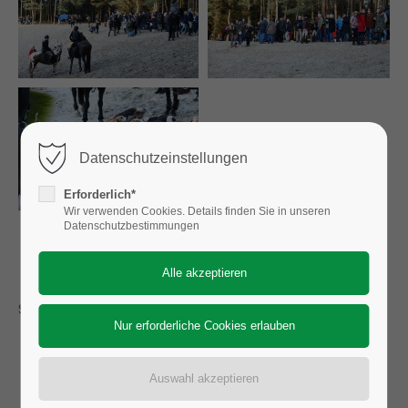
Datenschutzeinstellungen
Erforderlich*
Wir verwenden Cookies. Details finden Sie in unseren
Datenschutzbestimmungen
Seite 6 von 10
Anfang
Zurück
3
4
5
6
7
8
9
Vorwärts
Ende