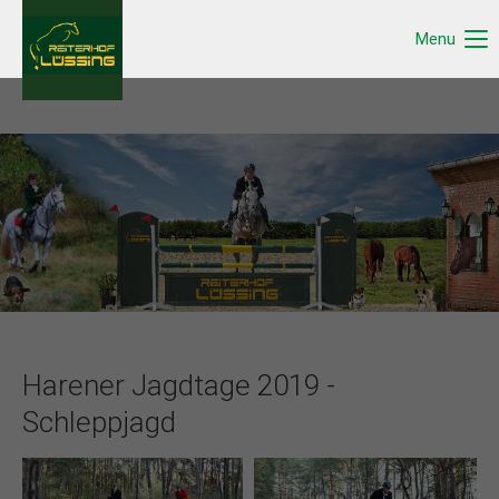
Menu
Harener Jagdtage 2019 -
Schleppjagd