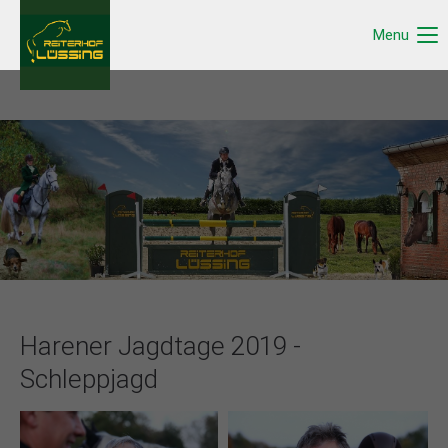
Menu
Harener Jagdtage 2019 -
Schleppjagd